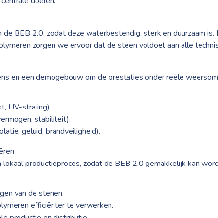
 centrale doelen:
 de BEB 2.0, zodat deze waterbestendig, sterk en duurzaam is. 
olymeren zorgen we ervoor dat de steen voldoet aan alle technisc
ens en een demogebouw om de prestaties onder reële weersomst
, UV-straling).
ermogen, stabiliteit).
atie, geluid, brandveiligheid).
ëren
n lokaal productieproces, zodat de BEB 2.0 gemakkelijk kan wo
gen van de stenen.
ymeren efficiënter te verwerken.
e productie en distributie.