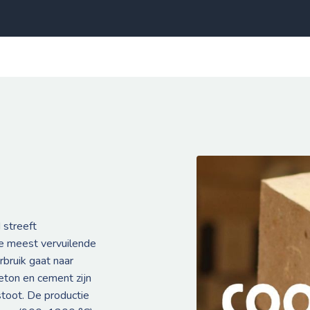
 streeft
 de meest vervuilende
bruik gaat naar
eton en cement zijn
toot. De productie