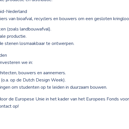
uid-Nederland
rs van bioafval, recyclers en bouwers om een gesloten kringloop
ken (zoals landbouwafval).
ale productie.
de stenen losmaakbaar te ontwerpen.
iden
nvesteren we in:
chitecten, bouwers en aannemers.
(o.a. op de Dutch Design Week).
ingen om studenten op te leiden in duurzaam bouwen.
door de Europese Unie in het kader van het Europees Fonds voo
ontact op!