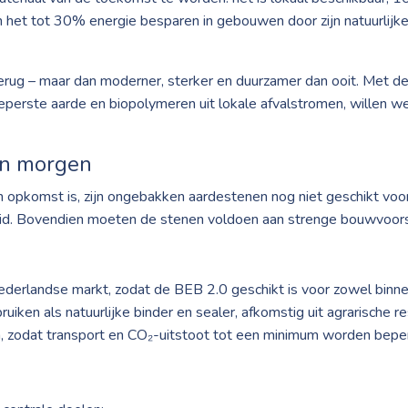
 het tot 30% energie besparen in gebouwen door zijn natuurlij
erug – maar dan moderner, sterker en duurzamer dan ooit. Met de
erste aarde en biopolymeren uit lokale afvalstromen, willen w
an morgen
opkomst is, zijn ongebakken aardestenen nog niet geschikt voor
d. Bovendien moeten de stenen voldoen aan strenge bouwvoorsch
Nederlandse markt, zodat de BEB 2.0 geschikt is voor zowel binne
uiken als natuurlijke binder en sealer, afkomstig uit agrarische r
, zodat transport en CO₂-uitstoot tot een minimum worden beper