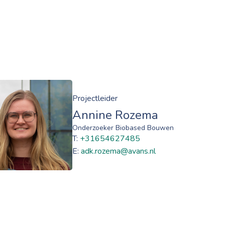
Projectleider
Annine Rozema
Onderzoeker Biobased Bouwen
T:
+31654627485
E:
adk.rozema@avans.nl