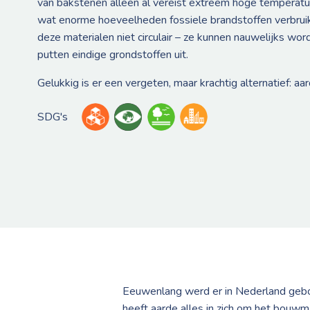
van bakstenen alleen al vereist extreem hoge temperat
wat enorme hoeveelheden fossiele brandstoffen verbruik
deze materialen niet circulair – ze kunnen nauwelijks wo
putten eindige grondstoffen uit.
Gelukkig is er een vergeten, maar krachtig alternatief: aar
SDG's
Eeuwenlang werd er in Nederland gebo
heeft aarde alles in zich om het bouwma