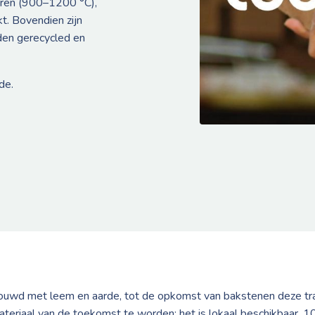
uren (900–1200 °C),
t. Bovendien zijn
rden gerecycled en
de.
uwd met leem en aarde, tot de opkomst van bakstenen deze tra
teriaal van de toekomst te worden: het is lokaal beschikbaar, 100