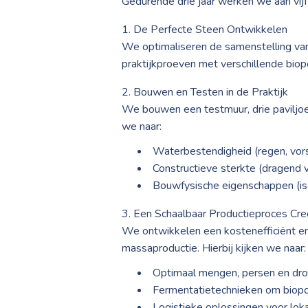
Gedurende drie jaar werken we aan vijf
1. De Perfecte Steen Ontwikkelen
We optimaliseren de samenstelling van
praktijkproeven met verschillende biop
2. Bouwen en Testen in de Praktijk
We bouwen een testmuur, drie paviljo
we naar:
Waterbestendigheid (regen, vorst
Constructieve sterkte (dragend v
Bouwfysische eigenschappen (isol
3. Een Schaalbaar Productieproces Cre
We ontwikkelen een kostenefficiënt e
massaproductie. Hierbij kijken we naar:
Optimaal mengen, persen en dro
Fermentatietechnieken om biopol
Logistieke oplossingen voor lokal