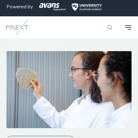
Powered by
MNEXT
>
Projecten
>
ImPHAct!