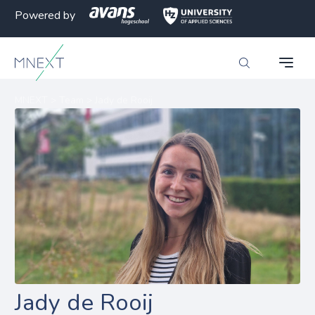
Powered by
MNEXT
>
Team
>
Jady de Rooij
Jady de Rooij