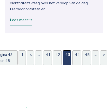
elektriciteitsvraag over het verloop van de dag.
Hierdoor ontstaan er…
Lees meer
gina 43
1
<
...
41
42
43
44
45
...
>
van 48