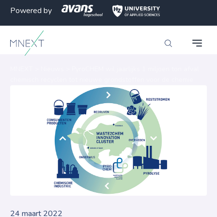
Powered by
MNEXT
>
Nieuws
>
PyroCHEM wil jaarlijks 1 miljoen ton afval
chemisch recyclen tot nieuwe grondstoffen voor de chemie
24 maart 2022