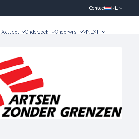
Contact
NL
Actueel
Onderzoek
Onderwijs
MNEXT