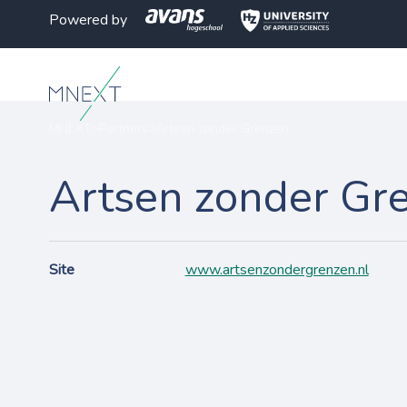
Powered by
MNEXT
>
Partners
>
Artsen zonder Grenzen
Artsen zonder Gr
Site
www.artsenzondergrenzen.nl