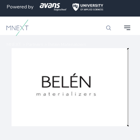
Powered by
MNEXT
>
Partners
>
Belen Materializers