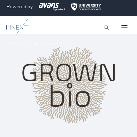
Powered by
MNEXT
>
Partners
>
Grown.bio