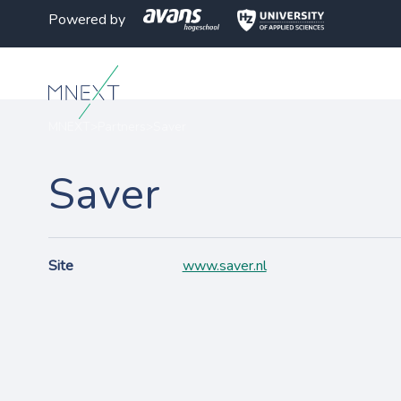
Powered by
MNEXT
>
Partners
>
Saver
Saver
Site
www.saver.nl