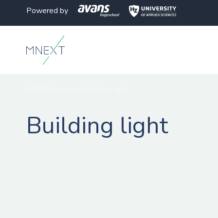
Powered by
MNEXT
>
Projecten
>
Building light
Building light