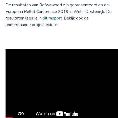
De resultaten van Refwawood zijn gepresenteerd op de
European Pellet Conference 2019 in Wels, Oostenrijk. De
resultaten lees je in
dit rapport.
Bekijk ook de
onderstaande project video’s.