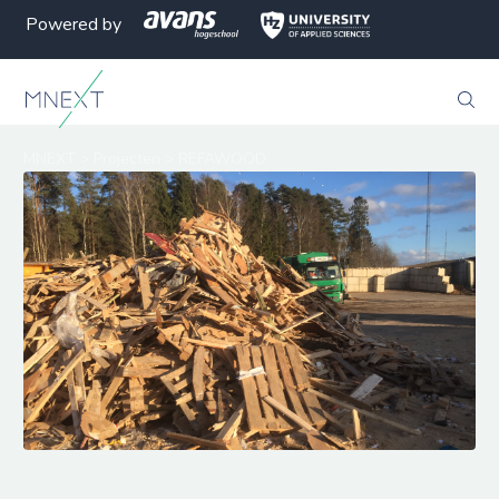
Powered by
MNEXT
>
Projecten
>
REFAWOOD